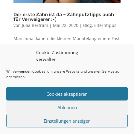
Der erste Zahn ist da – Zahnputztipps auch
für Verweigerer :-)
von
Julia Bertram
|
Mai 22, 2020
|
Blog
,
Elterntipps
Manchmal kauen die kleinen Monatelang einem Fast
den Daumen ab oder arbeiten sich durch einen
Cookie-Zustimmung
Holzring und aufeinmal ist er da DER 1.ZAHN!!!!!!
verwalten
Nun ist hoffentlich der erste Schmerz des
Durchbrechens vorrüber aber die Arbeit für uns
Wir verwenden Cookies, um unsere Website und unseren Service zu
Eltern fängt jetzt erst richtig...
optimieren.
Cookies akzeptieren
© Krümelkiste MG 2026
Ablehnen
❤️
Impressum
Datenschutz
AGBs
Einstellungen anzeigen
Vertrag widerrufen