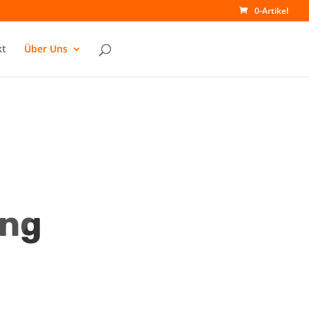
0-Artikel
kt
Über Uns
ung