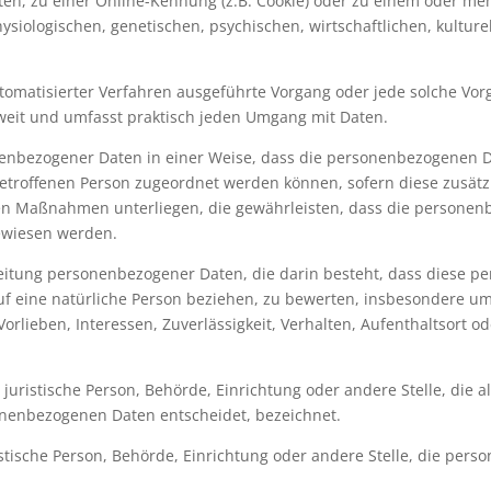
n, zu einer Online-Kennung (z.B. Cookie) oder zu einem oder me
iologischen, genetischen, psychischen, wirtschaftlichen, kulturel
 automatisierter Verfahren ausgeführte Vorgang oder jede solche 
weit und umfasst praktisch jeden Umgang mit Daten.
enbezogener Daten in einer Weise, dass die personenbezogenen D
betroffenen Person zugeordnet werden können, sofern diese zusät
n Maßnahmen unterliegen, die gewährleisten, dass die personenbe
gewiesen werden.
arbeitung personenbezogener Daten, die darin besteht, dass dies
uf eine natürliche Person beziehen, zu bewerten, insbesondere um
Vorlieben, Interessen, Zuverlässigkeit, Verhalten, Aufenthaltsort 
r juristische Person, Behörde, Einrichtung oder andere Stelle, die
onenbezogenen Daten entscheidet, bezeichnet.
ristische Person, Behörde, Einrichtung oder andere Stelle, die pe