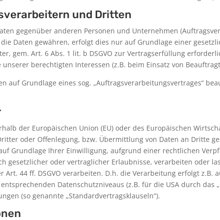
verarbeitern und Dritten
aten gegenüber anderen Personen und Unternehmen (Auftragsverar
f die Daten gewähren, erfolgt dies nur auf Grundlage einer gesetzl
r, gem. Art. 6 Abs. 1 lit. b DSGVO zur Vertragserfüllung erforderlic
 unserer berechtigten Interessen (z.B. beim Einsatz von Beauftragt
ten auf Grundlage eines sog. „Auftragsverarbeitungsvertrages“ bea
r
erhalb der Europäischen Union (EU) oder des Europäischen Wirtsch
ter oder Offenlegung, bzw. Übermittlung von Daten an Dritte gesc
, auf Grundlage Ihrer Einwilligung, aufgrund einer rechtlichen Ver
ch gesetzlicher oder vertraglicher Erlaubnisse, verarbeiten oder l
Art. 44 ff. DSGVO verarbeiten. D.h. die Verarbeitung erfolgt z.B.
U entsprechenden Datenschutzniveaus (z.B. für die USA durch das „P
tungen (so genannte „Standardvertragsklauseln“).
onen