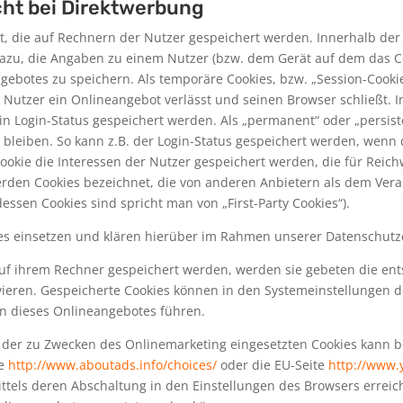
ht bei Direktwerbung
et, die auf Rechnern der Nutzer gespeichert werden. Innerhalb de
dazu, die Angaben zu einem Nutzer (bzw. dem Gerät auf dem das C
ebotes zu speichern. Als temporäre Cookies, bzw. „Session-Cookie
Nutzer ein Onlineangebot verlässt und seinen Browser schließt. In
n Login-Status gespeichert werden. Als „permanent“ oder „persist
bleiben. So kann z.B. der Login-Status gespeichert werden, wenn
ookie die Interessen der Nutzer gespeichert werden, die für Rei
erden Cookies bezeichnet, die von anderen Anbietern als dem Vera
ssen Cookies sind spricht man von „First-Party Cookies“).
s einsetzen und klären hierüber im Rahmen unserer Datenschutze
 auf ihrem Rechner gespeichert werden, werden sie gebeten die en
vieren. Gespeicherte Cookies können in den Systemeinstellungen 
n dieses Onlineangebotes führen.
der zu Zwecken des Onlinemarketing eingesetzten Cookies kann bei 
te
http://www.aboutads.info/choices/
oder die EU-Seite
http://www.
ttels deren Abschaltung in den Einstellungen des Browsers erreich