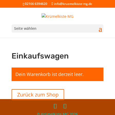
02166 6394620
info@kruemelkiste-mg.de
Seite wählen
Einkaufswagen
Dein Warenkorb ist derzeit leer.
Zurück zum Shop
© Krümelkiste MG 2026