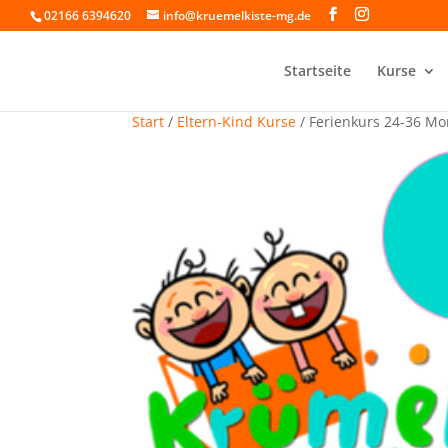
02166 6394620
info@kruemelkiste-mg.de
Startseite
Kurse
Start
/
Eltern-Kind Kurse
/ Ferienkurs 24-36 Mon