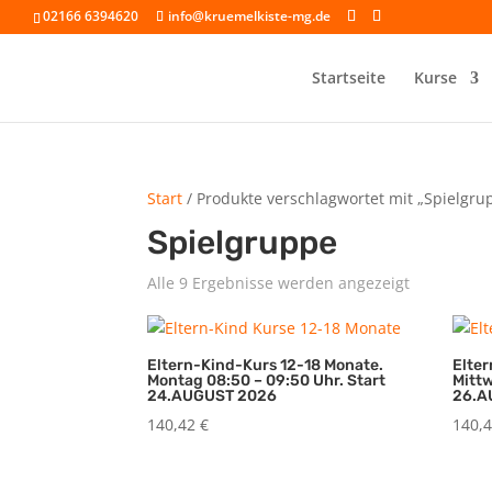
02166 6394620
info@kruemelkiste-mg.de
Startseite
Kurse
Start
/ Produkte verschlagwortet mit „Spielgru
Spielgruppe
Alle 9 Ergebnisse werden angezeigt
Eltern-Kind-Kurs 12-18 Monate.
Elte
Montag 08:50 – 09:50 Uhr. Start
Mittw
24.AUGUST 2026
26.A
140,42
€
140,