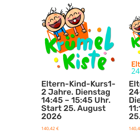
Eltern-Kind-Kurs1-
El
2 Jahre. Dienstag
24
14:45 – 15:45 Uhr.
Di
Start 25. August
11:
2026
25
140,42
€
140,