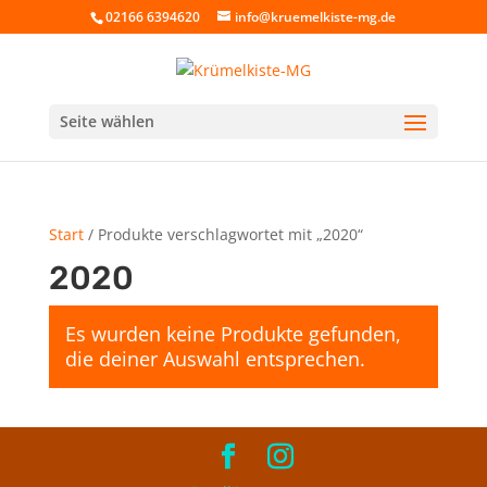
02166 6394620
info@kruemelkiste-mg.de
Seite wählen
Start
/ Produkte verschlagwortet mit „2020“
2020
Es wurden keine Produkte gefunden,
die deiner Auswahl entsprechen.