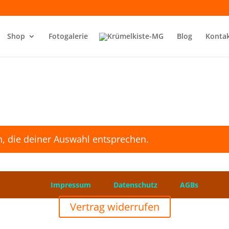
Shop
Fotogalerie
Blog
Konta
, die deiner Auswahl entsprechen.
026 ❤️
Impressum
Datenschutz
AGBs
Vertrag widerrufen