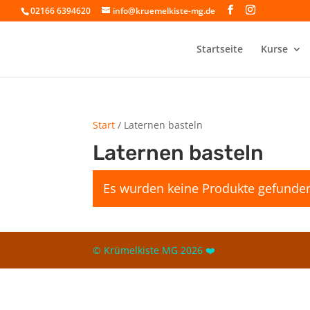
02166 6394620
info@kruemelkiste-mg.de
Startseite
Kurse
Start
/ Laternen basteln
Laternen basteln
Es wurden keine Produkte gefunden
© Krümelkiste MG 2