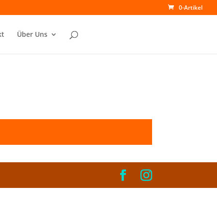
0-Artikel
kt
Über Uns