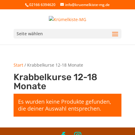
02166 6394620
info@kruemelkiste-mg.de
Seite wählen
Start
/ Krabbelkurse 12-18 Monate
Krabbelkurse 12-18
Monate
Es wurden keine Produkte gefunden,
die deiner Auswahl entsprechen.