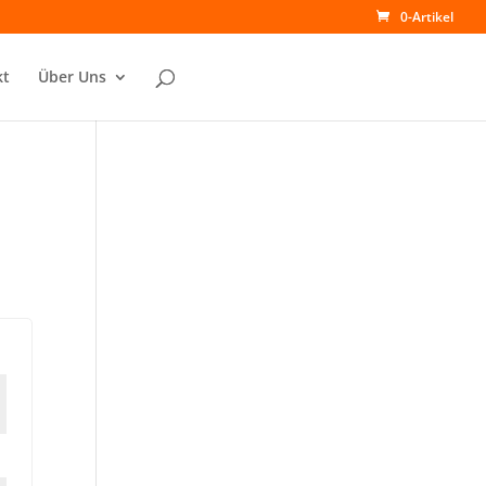
0-Artikel
kt
Über Uns