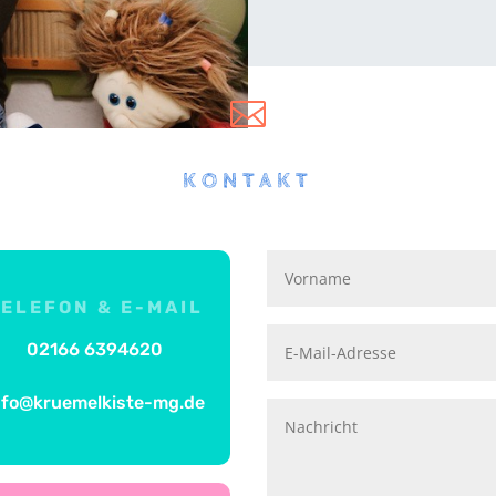

KONTAKT
ELEFON & E-MAIL
02166 6394620
nfo@kruemelkiste-mg.de