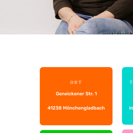
ORT
T
Geneickener Str. 1
41238 Mönchengladbach
i