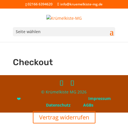
02166 6394620
info@kruemelkiste-mg.de
Seite wählen
Checkout
© Krümelkiste MG 2026
❤️
Impressum
Datenschutz
AGBs
Vertrag widerrufen