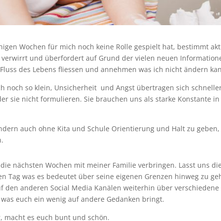
wenigen Wochen für mich noch keine Rolle gespielt hat, bestimmt ak
verwirrt und überfordert auf Grund der vielen neuen Informationen
im Fluss des Lebens fliessen und annehmen was ich nicht ändern ka
ch noch so klein, Unsicherheit
und Angst übertragen sich schnelle
r sie nicht formulieren. Sie brauchen uns als starke Konstante in
Kindern auch ohne Kita und Schule Orientierung und Halt zu geben,
.
h die nächsten Wochen mit meiner Familie verbringen. Lasst uns di
den Tag was es bedeutet über seine eigenen Grenzen hinweg zu ge
f den anderen Social Media Kanälen weiterhin über verschiedene Sp
was euch ein wenig auf andere Gedanken bringt.
r, macht es euch bunt und schön.