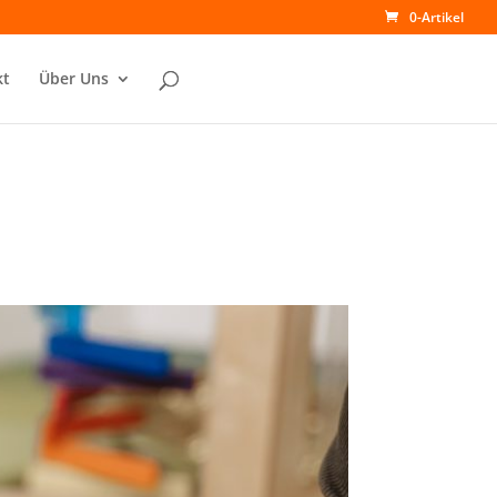
0-Artikel
kt
Über Uns