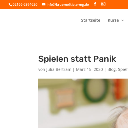
02166 6394620
info@kruemelkiste-mg.de
Startseite
Kurse
Spielen statt Panik
von
Julia Bertram
|
März 15, 2020
|
Blog
,
Spiel