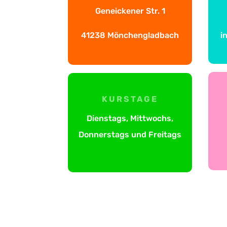
Geneickener Str. 1
41238 Mönchengladbach
i
KURSTAGE
Dienstags, Mittwochs,
Donnerstags und Freitags